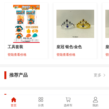
工具套装
皇冠 银色/金色
皇
登陆查看价格
登陆查看价格
登
推荐产品
更多
合作品牌
更多
首页
分类
选样车
我的